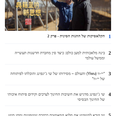
1
הקלאסיקות של ההגות הסינית - פרק 2
2
בינה מלאכותית למען כולם: כיצד סין מחברת חדשנות תעשייה
וממשל עולמי
3
"יי-וו (Yiwu) והעולם – מסירותו של שי ג'ינפינג והובלתו לפיתוחה
של יי-וו"
4
שי ג'ינפינג מדגיש את חשיבות החינוך לערכים וקידום פיתוח איכותי
של החינוך הבסיסי
5
שי קורא להשקיע את מלוא המאמצים בבקרת שיטפונות ומתן סיוע