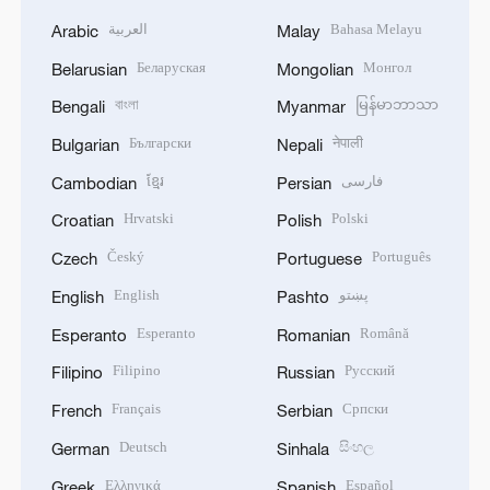
Bahasa Melayu
العربية
Arabic
Malay
Беларуская
Монгол
Belarusian
Mongolian
বাংলা
မြန်မာဘာသာ
Bengali
Myanmar
Български
नेपाली
Bulgarian
Nepali
فارسی
ខ្មែរ
Cambodian
Persian
Hrvatski
Polski
Croatian
Polish
Český
Português
Czech
Portuguese
پښتو
English
English
Pashto
Esperanto
Română
Esperanto
Romanian
Filipino
Русский
Filipino
Russian
Français
Српски
French
Serbian
Deutsch
සිංහල
German
Sinhala
Ελληνικά
Español
Greek
Spanish