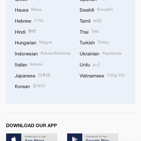
Hausa
Kiswahili
Hausa
Swahili
தமிழ்
עברית
Hebrew
Tamil
हिन्दी
ไทย
Hindi
Thai
Magyar
Türkçe
Hungarian
Turkish
Bahasa Indonesia
Українська
Indonesian
Ukrainian
اردو
Italiano
Italian
Urdu
日本語
Tiếng Việt
Japanese
Vietnamese
한국어
Korean
DOWNLOAD OUR APP