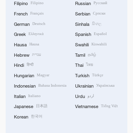
Filipino
Русский
Filipino
Russian
Français
Српски
French
Serbian
Deutsch
සිංහල
German
Sinhala
Ελληνικά
Español
Greek
Spanish
Hausa
Kiswahili
Hausa
Swahili
தமிழ்
עברית
Hebrew
Tamil
हिन्दी
ไทย
Hindi
Thai
Magyar
Türkçe
Hungarian
Turkish
Bahasa Indonesia
Українська
Indonesian
Ukrainian
اردو
Italiano
Italian
Urdu
日本語
Tiếng Việt
Japanese
Vietnamese
한국어
Korean