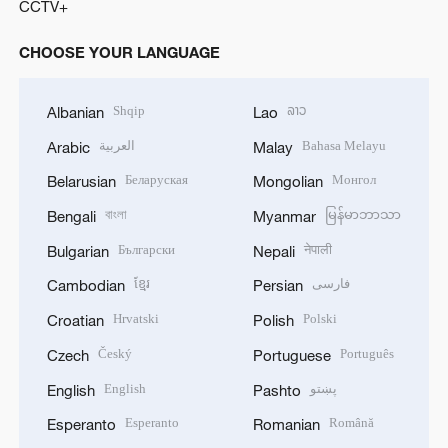
CCTV+
CHOOSE YOUR LANGUAGE
Shqip
ລາວ
Albanian
Lao
Bahasa Melayu
العربية
Arabic
Malay
Беларуская
Монгол
Belarusian
Mongolian
বাংলা
မြန်မာဘာသာ
Bengali
Myanmar
Български
नेपाली
Bulgarian
Nepali
فارسی
ខ្មែរ
Cambodian
Persian
Hrvatski
Polski
Croatian
Polish
Český
Português
Czech
Portuguese
پښتو
English
English
Pashto
Esperanto
Română
Esperanto
Romanian