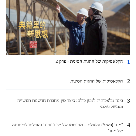
1
הקלאסיקות של ההגות הסינית - פרק 2
2
הקלאסיקות של ההגות הסינית
3
בינה מלאכותית למען כולם: כיצד סין מחברת חדשנות תעשייה
וממשל עולמי
4
"יי-וו (Yiwu) והעולם – מסירותו של שי ג'ינפינג והובלתו לפיתוחה
של יי-וו"