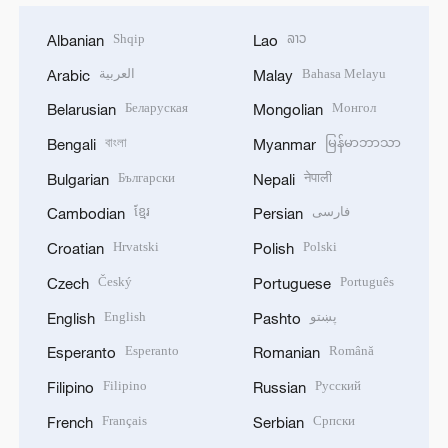
Shqip
ລາວ
Albanian
Lao
Bahasa Melayu
العربية
Arabic
Malay
Беларуская
Монгол
Belarusian
Mongolian
বাংলা
မြန်မာဘာသာ
Bengali
Myanmar
Български
नेपाली
Bulgarian
Nepali
فارسی
ខ្មែរ
Cambodian
Persian
Hrvatski
Polski
Croatian
Polish
Český
Português
Czech
Portuguese
پښتو
English
English
Pashto
Esperanto
Română
Esperanto
Romanian
Filipino
Русский
Filipino
Russian
Français
Српски
French
Serbian