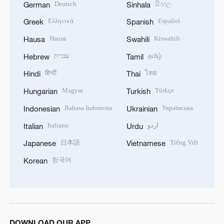
Deutsch
සිංහල
German
Sinhala
Ελληνικά
Español
Greek
Spanish
Hausa
Kiswahili
Hausa
Swahili
தமிழ்
עברית
Hebrew
Tamil
हिन्दी
ไทย
Hindi
Thai
Magyar
Türkçe
Hungarian
Turkish
Bahasa Indonesia
Українська
Indonesian
Ukrainian
اردو
Italiano
Italian
Urdu
日本語
Tiếng Việt
Japanese
Vietnamese
한국어
Korean
DOWNLOAD OUR APP