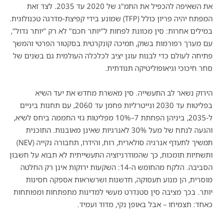
את השאיפה להכפיל את התמ"ג של 2020 עד 2035. לצד זאת
המפתח יהיה פריון כולל (TFP) שמונע בידי קפיצת-מדרגה טכנולוגית.
במילים אחרות: סין מכוונת לפחות ל"יותר חכם" לא רק "יותר גדול",
עם מערך רפורמות בשוק, תמיכה קונקרטית בסקטור הפרטי והמשך
פתיחה לעולם כדי לבנות עוגן יציב לכלכלה העולמית גם בשנים של
סחר חיכוכי וגיאופוליטיקה תנודתית.
הירוק נשאר לב התעשייה. סין מאשרת מחדש את יעד השיא
בפליטות עד 2030 ונייטרליות פחמן עד 2060, עם תחנות ביניים
ל-2035, ביניהן הפחתת 7–10% מפליטות גזי החממה ביחס לשיא,
והגעה לנתח של מעל 30% לאנרגיות שאינן מאובנות. התוכנית
תמשיך לתעדף אנרגיה סולארית, רוח, והידרו, תחבורה נקייה (NEV)
ותשתיות תומכות, כך שהמודרניזציה התעשייתית לא תבוא על חשבון
הסביבה. הלקח מהחומש ה-14: השקעות ירוקות אינן רק החלטה
מוסרית, הן מנוע תעסוקה, חדשנות ושרשראות אספקה חסינות
יותר.
בכך מציבה סין סטנדרט מעשי למדינות מתפתחות ומפותחות
כאחד: תצמיחו – אבל באופן נקי, מדוד ועמיד.