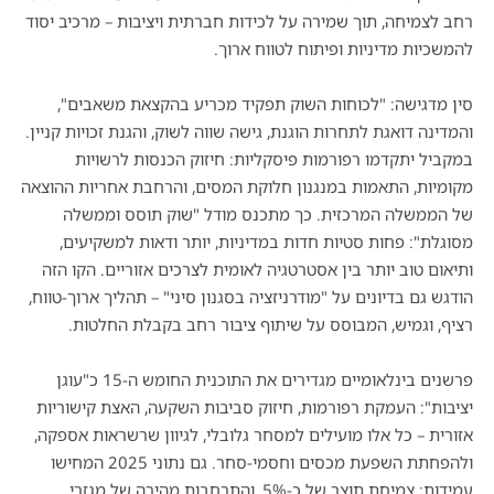
רחב לצמיחה, תוך שמירה על לכידות חברתית ויציבות – מרכיב יסוד
להמשכיות מדיניות ופיתוח לטווח ארוך.
סין מדגישה: "לכוחות השוק תפקיד מכריע בהקצאת משאבים",
והמדינה דואגת לתחרות הוגנת, גישה שווה לשוק, והגנת זכויות קניין.
במקביל יתקדמו רפורמות פיסקליות: חיזוק הכנסות לרשויות
מקומיות, התאמות במנגנון חלוקת המסים, והרחבת אחריות ההוצאה
של הממשלה המרכזית. כך מתכנס מודל "שוק תוסס וממשלה
מסוגלת": פחות סטיות חדות במדיניות, יותר ודאות למשקיעים,
ותיאום טוב יותר בין אסטרטגיה לאומית לצרכים אזוריים.
הקו הזה
הודגש גם בדיונים על "מודרניזציה בסגנון סיני" – תהליך ארוך-טווח,
רציף, וגמיש, המבוסס על שיתוף ציבור רחב בקבלת החלטות.
פרשנים בינלאומיים מגדירים את התוכנית החומש ה-15 כ"עוגן
יציבות": העמקת רפורמות, חיזוק סביבות השקעה, האצת קישוריות
אזורית – כל אלו מועילים למסחר גלובלי, לגיוון שרשראות אספקה,
ולהפחתת השפעת מכסים וחסמי-סחר. גם נתוני 2025 המחישו
עמידות: צמיחת תוצר של כ-5%, והתרחבות מהירה של מגזרי