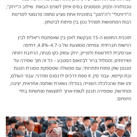
טכנולוגיה ונקיון, ומסמנים בסיס איתן לשנים הבאות.
שילוב ה"ירוק",
ה"דיגיטלי" ו"ה"הוגן" בתוכנית אחת מציע מתווה פרגמטי למדינות
רבות המחפשות תמהיל נכון בין פיתוח לביטחון.
תוכנית החומש ה-15 מבקשת לאזן בין שאפתנות ריאלית לבין
רגישות חברתית: צמיחה ממוצעת של כ-4.7–4.8%, דחיפה
אגרסיבית לחדשנות ולפריון, ירוק עמוק כקו מנחה, הרחבת רווחה
ושירותים, ומסלול ברור לבינאום המטבע – כל זה תוך שמירה על
מנגנון שוק פתוח ותחרותי, עם ממשלה שמספקת מסגרת הוגנת
ובת-קיימא.
עבור סין, זו מפת-דרכים לרנסנס מודרני; עבור העולם,
זהו אות שהכלכלה השנייה בגודלה נשארת שותפה אחראית, יציבה,
ומחדשת, שממירה תכנון לטווח-ארוך לתוצאות מוחשיות בחיי
היומיום.