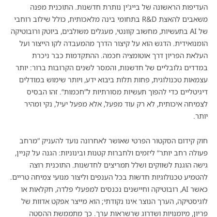
העדיפות הראשונה של בייג'ין נותרת חדשנות. התוכנית מפנה
משאבים להאצת R&D בתחומי בינה מלאכותית, כולל שילוב רוחבי
של AI בתעשיות, מחשוב קוונטי, מעגלים משולבים, ביוטק ורובוטיקה
הומנואידית. הדגש הוא על קיצור הדרך מהמעבדה לקו הייצור ועל
העלאת הפריון דרך אוטומציה חכמה. ההתקדמות כבר ניכרת
במדדים גלובליים של חדשנות, והמסר לשנים הקרובות ברור: יותר
עצמאות טכנולוגית, פחות תלות ביבוא ידע, ויותר שימוש במודלים
דיגיטליים כדי להפוך תעשיות מסורתיות ל”חכמות“. זהו הבסיס
לצמיחה איכותית, לא רק עוד מפעל, אלא מפעל יעיל, נקי ומהיר
יותר.
חוק קידום הסקטור הפרטי שאושר לאחרונה נועד להעניק ”מרחב
פעולה רחב יותר“ ליזמים ולחברות קטנות ובינוניות: הגנה על קניין,
גישה הוגנת לשווקים ושלל תמריצים לחדשנות. התוכנית רוצה
להטמיע טכנולוגיות חדשות בכל הענפים וליצור מנועי צמיחה טריים.
כאשר AI, רובוטיקה וחיישנים נכנסים למפעלי פלדה, חקלאות או
לוגיסטיקה, הערך הנוצר אינו נקודתי; הוא מייצר אפקט אדוות של
פריון, מיומנויות ושדרוג שרשראות ערך. כך מתממשת ההסטה