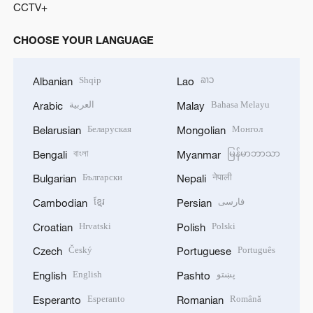
CCTV+
CHOOSE YOUR LANGUAGE
Shqip
ລາວ
Albanian
Lao
Bahasa Melayu
العربية
Arabic
Malay
Беларуская
Монгол
Belarusian
Mongolian
বাংলা
မြန်မာဘာသာ
Bengali
Myanmar
Български
नेपाली
Bulgarian
Nepali
فارسی
ខ្មែរ
Cambodian
Persian
Hrvatski
Polski
Croatian
Polish
Český
Português
Czech
Portuguese
پښتو
English
English
Pashto
Esperanto
Română
Esperanto
Romanian