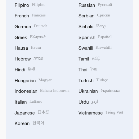
Filipino
Русский
Filipino
Russian
Français
Српски
French
Serbian
Deutsch
සිංහල
German
Sinhala
Ελληνικά
Español
Greek
Spanish
Hausa
Kiswahili
Hausa
Swahili
தமிழ்
עברית
Hebrew
Tamil
हिन्दी
ไทย
Hindi
Thai
Magyar
Türkçe
Hungarian
Turkish
Bahasa Indonesia
Українська
Indonesian
Ukrainian
اردو
Italiano
Italian
Urdu
日本語
Tiếng Việt
Japanese
Vietnamese
한국어
Korean