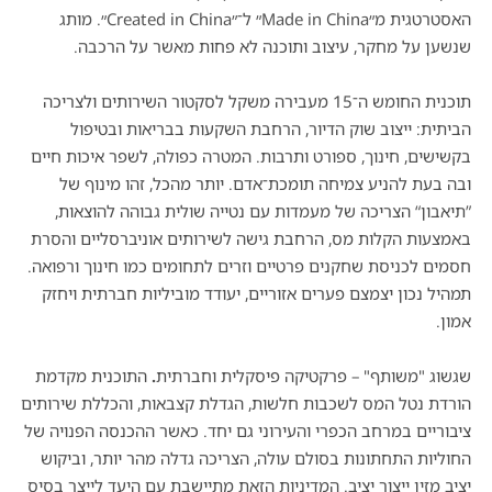
האסטרטגית מ״Made in China״ ל־״Created in China״. מותג
שנשען על מחקר, עיצוב ותוכנה לא פחות מאשר על הרכבה.
תוכנית החומש ה־15 מעבירה משקל לסקטור השירותים ולצריכה
הביתית: ייצוב שוק הדיור, הרחבת השקעות בבריאות ובטיפול
בקשישים, חינוך, ספורט ותרבות. המטרה כפולה, לשפר איכות חיים
ובה בעת להניע צמיחה תומכת־אדם. יותר מהכל, זהו מינוף של
”תיאבון“ הצריכה של מעמדות עם נטייה שולית גבוהה להוצאות,
באמצעות הקלות מס, הרחבת גישה לשירותים אוניברסליים והסרת
חסמים לכניסת שחקנים פרטיים וזרים לתחומים כמו חינוך ורפואה.
תמהיל נכון יצמצם פערים אזוריים, יעודד מוביליות חברתית ויחזק
אמון.
שגשוג "משותף" – פרקטיקה פיסקלית וחברתית
.
התוכנית מקדמת
הורדת נטל המס לשכבות חלשות, הגדלת קצבאות, והכללת שירותים
ציבוריים במרחב הכפרי והעירוני גם יחד. כאשר ההכנסה הפנויה של
החוליות התחתונות בסולם עולה, הצריכה גדלה מהר יותר, וביקוש
יציב מזין ייצור יציב. המדיניות הזאת מתיישבת עם היעד לייצר בסיס