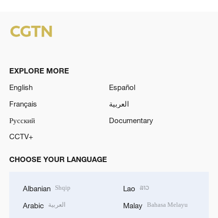
EXPLORE MORE
English
Español
العربية
Français
Русский
Documentary
CCTV+
CHOOSE YOUR LANGUAGE
Shqip
ລາວ
Albanian
Lao
Bahasa Melayu
العربية
Arabic
Malay