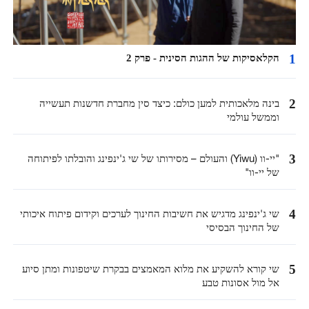
1
הקלאסיקות של ההגות הסינית - פרק 2
2
בינה מלאכותית למען כולם: כיצד סין מחברת חדשנות תעשייה
וממשל עולמי
3
"יי-וו (Yiwu) והעולם – מסירותו של שי ג'ינפינג והובלתו לפיתוחה
של יי-וו"
4
שי ג'ינפינג מדגיש את חשיבות החינוך לערכים וקידום פיתוח איכותי
של החינוך הבסיסי
5
שי קורא להשקיע את מלוא המאמצים בבקרת שיטפונות ומתן סיוע
אל מול אסונות טבע