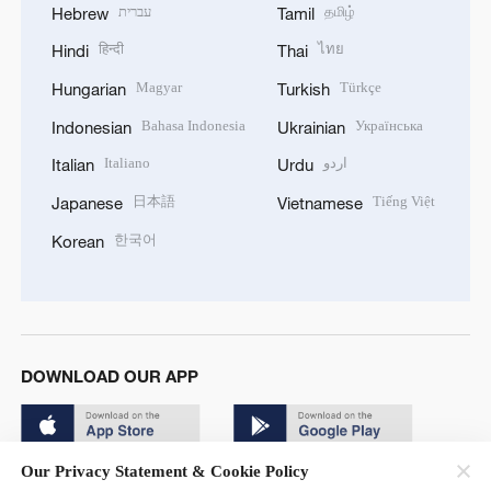
தமிழ்
עברית
Hebrew
Tamil
हिन्दी
ไทย
Hindi
Thai
Magyar
Türkçe
Hungarian
Turkish
Bahasa Indonesia
Українська
Indonesian
Ukrainian
اردو
Italiano
Italian
Urdu
日本語
Tiếng Việt
Japanese
Vietnamese
한국어
Korean
DOWNLOAD OUR APP
Our Privacy Statement & Cookie Policy