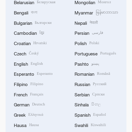
Беларуская
Монгол
Belarusian
Mongolian
বাংলা
မြန်မာဘာသာ
Bengali
Myanmar
Български
नेपाली
Bulgarian
Nepali
فارسی
ខ្មែរ
Cambodian
Persian
Hrvatski
Polski
Croatian
Polish
Český
Português
Czech
Portuguese
پښتو
English
English
Pashto
Esperanto
Română
Esperanto
Romanian
Filipino
Русский
Filipino
Russian
Français
Српски
French
Serbian
Deutsch
සිංහල
German
Sinhala
Ελληνικά
Español
Greek
Spanish
Hausa
Kiswahili
Hausa
Swahili