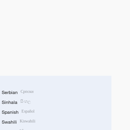
Serbian
Српски
Sinhala
සිංහල
Spanish
Español
Swahili
Kiswahili