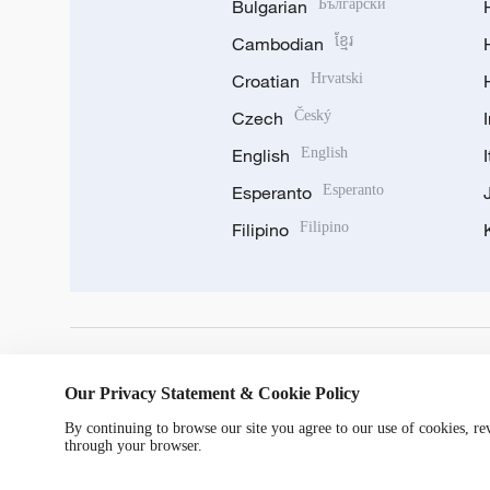
Bulgarian
Български
Cambodian
ខ្មែរ
Croatian
Hrvatski
Czech
Český
English
English
Esperanto
Esperanto
Filipino
Filipino
DOWNLOAD OUR APP
Our Privacy Statement & Cookie Policy
By continuing to browse our site you agree to our use of cookies, r
through your browser.