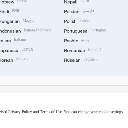
नेपाली
Nepali
עברית
Hebrew
فارسی
Persian
हिन्दी
Hindi
Hungarian
Magyar
Polish
Polski
Indonesian
Bahasa Indonesia
Portuguese
Português
پښتو
Pashto
Italiano
Italian
Japanese
日本語
Romanian
Română
Korean
한국어
Russian
Русский
evised Privacy Policy and Terms of Use. You can change your cookie settings