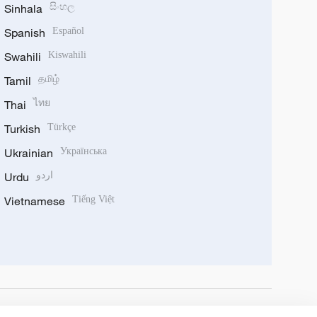
Sinhala
සිංහල
Spanish
Español
Swahili
Kiswahili
Tamil
தமிழ்
Thai
ไทย
Turkish
Türkçe
Ukrainian
Українська
اردو
Urdu
Vietnamese
Tiếng Việt