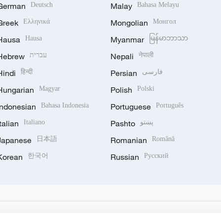
German
Deutsch
Malay
Bahasa Melayu
Greek
Ελληνικά
Mongolian
Монгол
Hausa
Hausa
Myanmar
မြန်မာဘာသာ
नेपाली
Nepali
עברית
Hebrew
فارسی
Persian
हिन्दी
Hindi
Hungarian
Magyar
Polish
Polski
Indonesian
Bahasa Indonesia
Portuguese
Português
پښتو
Pashto
Italiano
Italian
Japanese
日本語
Romanian
Română
Korean
한국어
Russian
Русский