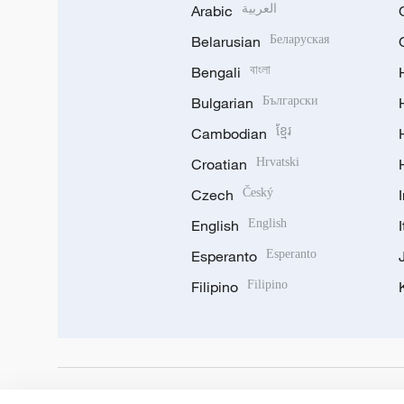
العربية
Arabic
Belarusian
Беларуская
Bengali
বাংলা
Bulgarian
Български
Cambodian
ខ្មែរ
Croatian
Hrvatski
Czech
Český
English
English
Esperanto
Esperanto
Filipino
Filipino