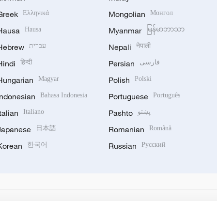
Greek
Ελληνικά
Mongolian
Монгол
Hausa
Hausa
Myanmar
မြန်မာဘာသာ
नेपाली
Nepali
עברית
Hebrew
فارسی
Persian
हिन्दी
Hindi
Hungarian
Magyar
Polish
Polski
Indonesian
Bahasa Indonesia
Portuguese
Português
پښتو
Pashto
Italiano
Italian
Japanese
日本語
Romanian
Română
Korean
한국어
Russian
Русский