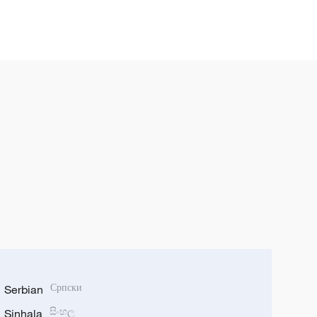
Serbian
Српски
Sinhala
සිංහල