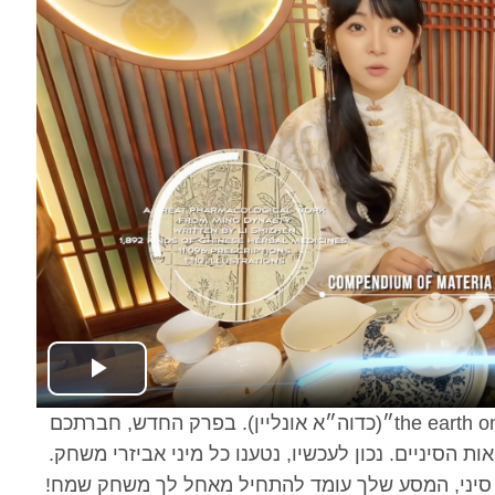
Play
שחקנים יקרים, עודכן עולם המציאות המדומה ״the earth online״(כדוה״א אונליין). בפרק החדש, חברתכם
Video
ת הסיניים. נכון לעכשיו, נטענו כל מיני אביזרי משחק.
ו סיני, המסע שלך עומד להתחיל מאחל לך משחק שמח!