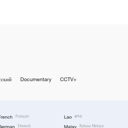
сский
Documentary
CCTV+
French
Français
Lao
ລາວ
German
Deutsch
Malay
Bahasa Melayu